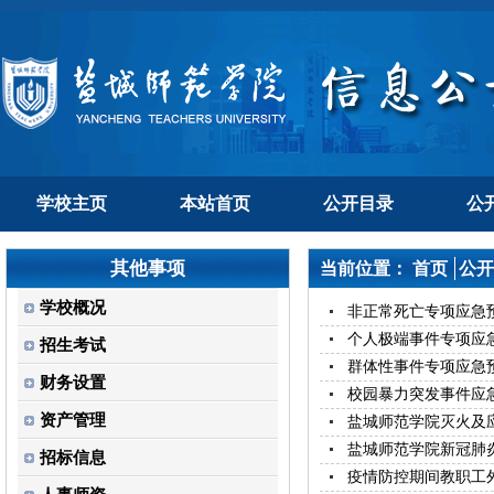
学校主页
本站首页
公开目录
公
其他事项
当前位置：
首页
公开
学校概况
非正常死亡专项应急
个人极端事件专项应
招生考试
群体性事件专项应急
财务设置
校园暴力突发事件应
资产管理
盐城师范学院灭火及
盐城师范学院新冠肺
招标信息
疫情防控期间教职工